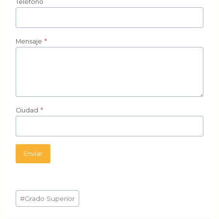
Teléfono
Mensaje
*
Ciudad
*
Enviar
Etiquetas
#
Grado Superior
de