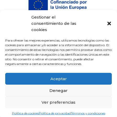
Gestionar el
consentimiento de las
cookies
Para ofrecer las mejores experiencias, utilizamos tecnologías como las
cookies para almacenar y/o acceder a la información del dispositivo. El
consentimiento de estas tecnologías nos permitirá procesar datos como
el comportamiento de navegación o las identificaciones únicas en este
sitio. No consentir o retirar el consentimiento, puede afectar
Proyecto cofinanciado por el Fondo Europeo
negativamente a ciertas características y funciones.
de Desarrollo Regional (FEDER) ·
Programa
Pyme Innova
· #EuropaSeSiente
Aceptar
Denegar
Ver preferencias
© 2026 UNENDO
Política de cookies
Política de privacidad
Términos y condiciones