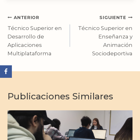
la
entrada:
Navegación
ANTERIOR
SIGUIENTE
Técnico Superior en
Técnico Superior en
de
Desarrollo de
Enseñanza y
entradas
Aplicaciones
Animación
Multiplataforma
Sociodeportiva
Publicaciones Similares