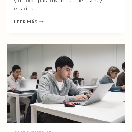
y de ocio para diversos colectivos y
edades
TÉCNICO
LEER MÁS
SUPERIOR
EN
ENSEÑANZA
Y
ANIMACIÓN
SOCIODEPORTIVA