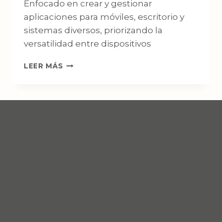
Enfocado en crear y gestionar
aplicaciones para móviles, escritorio y
sistemas diversos, priorizando la
versatilidad entre dispositivos
TÉCNICO
LEER MÁS
SUPERIOR
EN
DESARROLLO
DE
APLICACIONES
MULTIPLATAFORMA